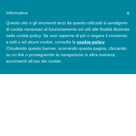
×
Informativa
Questo sito o gli strumenti terzi da questo utilizzati si avvalgono
di cookie necessari al funzionamento ed utili alle finalità illustrate
nella cookie policy. Se vuoi saperne di più o negare il consenso
a tutti o ad alcuni cookie, consulta la
cookie policy
.
Ti ringraziamo per averci contattato
Chiudendo questo banner, scorrendo questa pagina, cliccando
su un link o proseguendo la navigazione in altra maniera,
acconsenti all’uso dei cookie.
Un nostro operatore ti risponderà al più presto
Torna all’home page
RAGAGLIA PISCINE DI RAGAGLIA
FRANCESCO